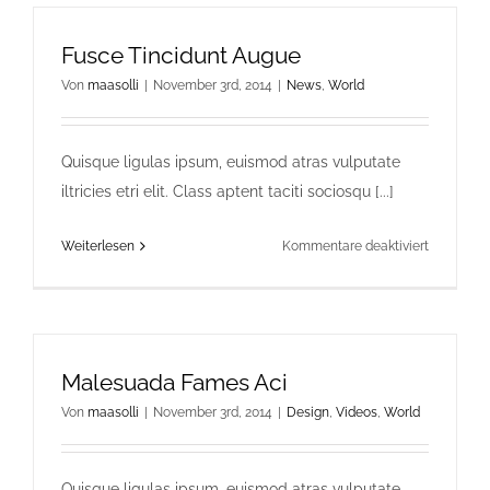
Ante
Fusce Tincidunt Augue
Von
maasolli
|
November 3rd, 2014
|
News
,
World
Quisque ligulas ipsum, euismod atras vulputate
iltricies etri elit. Class aptent taciti sociosqu [...]
für
Weiterlesen
Kommentare deaktiviert
Fusce
Tincidunt
Augue
Malesuada Fames Aci
Von
maasolli
|
November 3rd, 2014
|
Design
,
Videos
,
World
Quisque ligulas ipsum, euismod atras vulputate