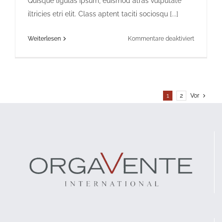
Quisque ligulas ipsum, euismod atras vulputate
iltricies etri elit. Class aptent taciti sociosqu [...]
für
Weiterlesen
Kommentare deaktiviert
Donec
Id
Arcu
Quis
1
2
Vor