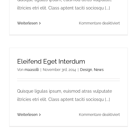
iltricies etri elit. Class aptent taciti sociosqu [...]
für
Weiterlesen
Kommentare deaktiviert
Malesuad
Fames
Aci
Eleifend Eget Interdum
Von
maasolli
|
November 3rd, 2014
|
Design
,
News
Quisque ligulas ipsum, euismod atras vulputate
iltricies etri elit. Class aptent taciti sociosqu [...]
für
Weiterlesen
Kommentare deaktiviert
Eleifend
Eget
Interdum