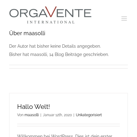
Zum
Inhalt
springen
Über maasolli
Der Autor hat bisher keine Details angegeben.
Bisher hat maasolli, 14 Blog Beiträge geschrieben.
Hallo Welt!
Von
maasolli
|
Januar 12th, 2020
|
Unkategorisiert
Willkommen bei WordPress. Dies ist dein erster