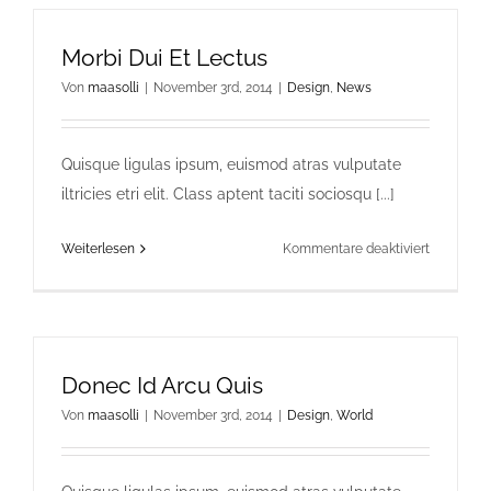
Morbi Dui Et Lectus
Von
maasolli
|
November 3rd, 2014
|
Design
,
News
Quisque ligulas ipsum, euismod atras vulputate
iltricies etri elit. Class aptent taciti sociosqu [...]
für
Weiterlesen
Kommentare deaktiviert
Morbi
Dui
Et
Lectus
Donec Id Arcu Quis
Von
maasolli
|
November 3rd, 2014
|
Design
,
World