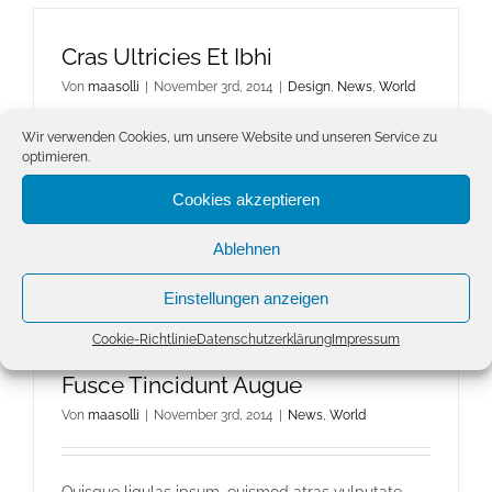
Cras Ultricies Et Ibhi
Von
maasolli
|
November 3rd, 2014
|
Design
,
News
,
World
Wir verwenden Cookies, um unsere Website und unseren Service zu
optimieren.
Quisque ligulas ipsum, euismod atras vulputate
iltricies etri elit. Class aptent taciti sociosqu [...]
Cookies akzeptieren
Ablehnen
für
Weiterlesen
Kommentare deaktiviert
Cras
Einstellungen anzeigen
Ultricies
Et
Cookie-Richtlinie
Datenschutzerklärung
Impressum
Ibhi
Fusce Tincidunt Augue
Von
maasolli
|
November 3rd, 2014
|
News
,
World