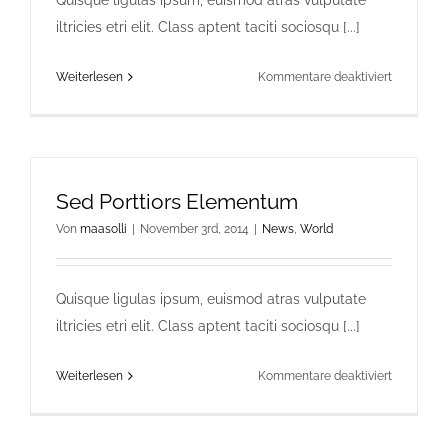
Quisque ligulas ipsum, euismod atras vulputate
iltricies etri elit. Class aptent taciti sociosqu [...]
für
Weiterlesen
Kommentare deaktiviert
Fusce
Tincidunt
Augue
Sed Porttiors Elementum
Von
maasolli
|
November 3rd, 2014
|
News
,
World
Quisque ligulas ipsum, euismod atras vulputate
iltricies etri elit. Class aptent taciti sociosqu [...]
für
Weiterlesen
Kommentare deaktiviert
Sed
Porttiors
Elementu