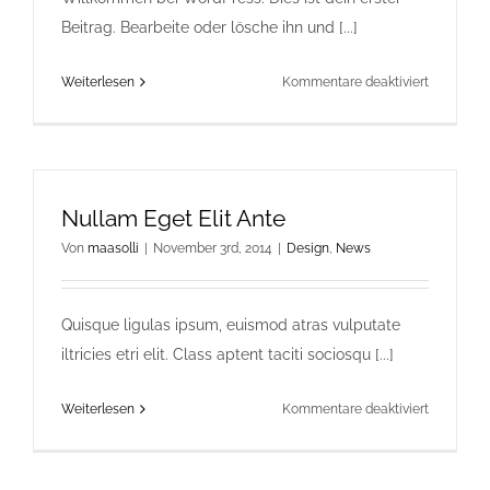
Beitrag. Bearbeite oder lösche ihn und [...]
für
Weiterlesen
Kommentare deaktiviert
Hallo
Welt!
Nullam Eget Elit Ante
Von
maasolli
|
November 3rd, 2014
|
Design
,
News
Quisque ligulas ipsum, euismod atras vulputate
iltricies etri elit. Class aptent taciti sociosqu [...]
für
Weiterlesen
Kommentare deaktiviert
Nullam
Eget
Elit